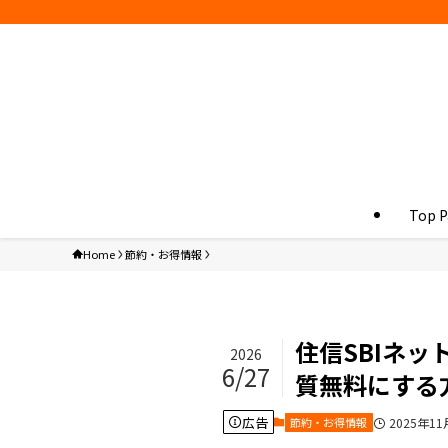
Top P
Home
節約・お得情報
住信SBIネ
2026
6/27
質無料にする
広告
節約・お得情報
2025年11