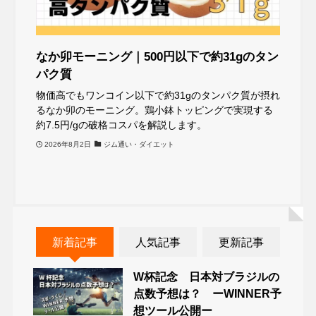
なか卯モーニング｜500円以下で約31gのタン
パク質
物価高でもワンコイン以下で約31gのタンパク質が摂れ
るなか卯のモーニング。鶏小鉢トッピングで実現する
約7.5円/gの破格コスパを解説します。
2026年8月2日
ジム通い・ダイエット
新着記事
人気記事
更新記事
W杯記念 日本対ブラジルの
点数予想は？ ーWINNER予
想ツール公開ー