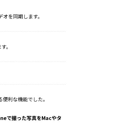
デオを同期します。
ます。
る便利な機能でした。
honeで撮った写真をMacやタ