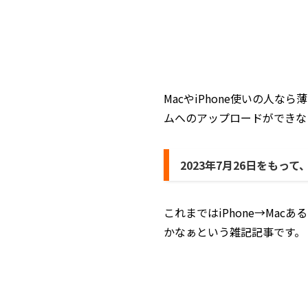
MacやiPhone使いの人
ムへのアップロードができな
2023年7月26日をも
これまではiPhone→Mac
かなぁという雑記記事です。